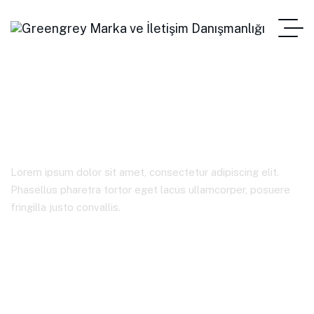
admin
Lorem ipsum dolor sit amet, consectetur adipiscing elit.
Phasellus pharetra tortor eget lacus ullamcorper, posuere
fringilla justo convallis.
Home Main
Author: Admin